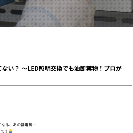
ない？ 〜LED照明交換でも油断禁物！プロが
てなる、あの
静電気
…
いです