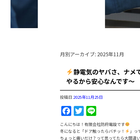
月別アーカイブ:
2025年11月
静電気のヤバさ、ナメて
やるから安心なんです〜
投稿日
2025年11月25日
Facebook
Twitter
Line
こんにちは！有限会社防府電設です
冬になると「ドア触ったらバチッ！
」っ
ちょっと痛いだけ？って思ってたら大間違