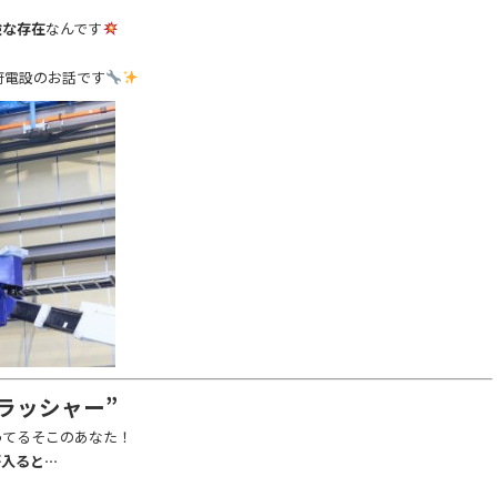
険な存在
なんです
府電設のお話です
ラッシャー”
ってるそこのあなた！
が入ると…