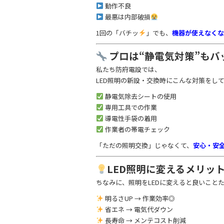
動作不良
最悪は内部破損
1回の「バチッ
」でも、
機器が使えなくな
プロは“静電気対策”もバ
私たち防府電設では、
LED照明の新設・交換時にこんな対策をし
静電気除去シートの使用
専用工具での作業
導電性手袋の着用
作業者の帯電チェック
「ただの照明交換」じゃなくて、
安心・安
LED照明に変えるメリッ
ちなみに、照明をLEDに変えると良いこと
明るさUP → 作業効率◎
省エネ → 電気代ダウン
長寿命 → メンテコスト削減