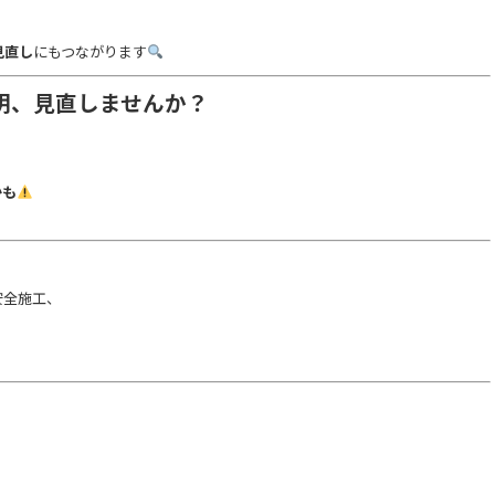
見直し
にもつながります
明、見直しませんか？
かも
！
安全施工、
！