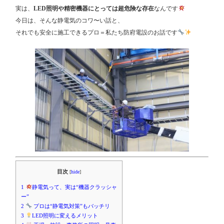
実は、
LED照明や精密機器にとっては超危険な存在
なんです
今日は、そんな静電気のコワ〜い話と、
それでも安全に施工できるプロ＝私たち防府電設のお話です
目次
[
hide
]
1
静電気って、実は“機器クラッシャ
ー”
2
プロは“静電気対策”もバッチリ
3
LED照明に変えるメリット