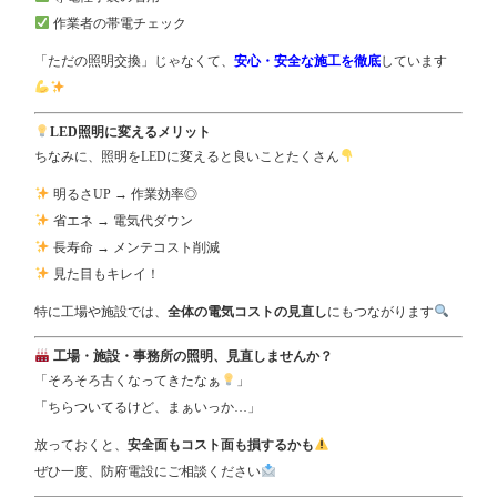
作業者の帯電チェック
「ただの照明交換」じゃなくて、
安心・安全な施工を徹底
しています
LED照明に変えるメリット
ちなみに、照明をLEDに変えると良いことたくさん
明るさUP → 作業効率◎
省エネ → 電気代ダウン
長寿命 → メンテコスト削減
見た目もキレイ！
特に工場や施設では、
全体の電気コストの見直し
にもつながります
工場・施設・事務所の照明、見直しませんか？
「そろそろ古くなってきたなぁ
」
「ちらついてるけど、まぁいっか…」
放っておくと、
安全面もコスト面も損するかも
ぜひ一度、防府電設にご相談ください