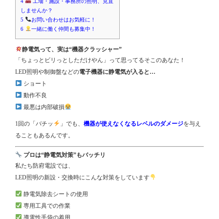
4
工場・施設・事務所の照明、見直
しませんか？
5
お問い合わせはお気軽に！
6
一緒に働く仲間も募集中！
静電気って、実は“機器クラッシャー”
「ちょっとビリっとしただけやん」って思ってるそこのあなた！
LED照明や制御盤などの
電子機器に静電気が入ると…
ショート
動作不良
最悪は内部破損
1回の「バチッ
」でも、
機器が使えなくなるレベルのダメージ
を与え
ることもあるんです。
プロは“静電気対策”もバッチリ
私たち防府電設では、
LED照明の新設・交換時にこんな対策をしています
静電気除去シートの使用
専用工具での作業
導電性手袋の着用