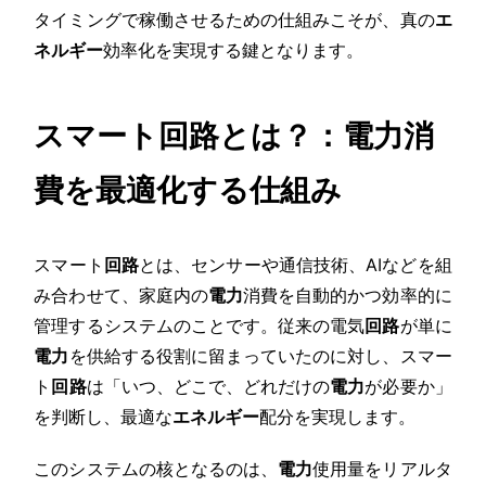
タイミングで稼働させるための仕組みこそが、真の
エ
ネルギー
効率化を実現する鍵となります。
スマート回路とは？：電力消
費を最適化する仕組み
スマート
回路
とは、センサーや通信技術、AIなどを組
み合わせて、家庭内の
電力
消費を自動的かつ効率的に
管理するシステムのことです。従来の電気
回路
が単に
電力
を供給する役割に留まっていたのに対し、スマー
ト
回路
は「いつ、どこで、どれだけの
電力
が必要か」
を判断し、最適な
エネルギー
配分を実現します。
このシステムの核となるのは、
電力
使用量をリアルタ