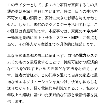
ロのライターとして、多くのご家庭が直面するこの共
通の課題を深く理解しています。特に、日々の生活で
不可欠な
電力
消費は、家計に大きな影響を与えかねま
せん。しかし、現代のテクノロジーを活用すれば、こ
の課題は克服可能です。本記事では、家庭の
エネルギ
ー
効率を劇的に向上させる「スマート
回路
」に焦点を
当て、その導入から実践までを具体的に解説します。
単なる節電意識の向上に留まらず、自宅の
電力
システ
ムそのものを最適化することで、持続可能かつ経済的
な生活を実現するための具体的な方法をお伝えしま
す。読者の皆様が、この記事を通じて自身の家庭に最
適な省エネソリューションを見つけ、快適な暮らしを
送りながらも、賢く電気代を削減できるよう、私の10
年以上の経験に基づいた実践的な知識と最新情報を提
供します。