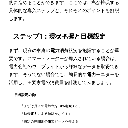
的に進めることができます。ここでは、私が推奨する
具体的な導入ステップと、それぞれのポイントを解説
します。
ステップ1：現状把握と目標設定
まず、現在の家庭の
電力
消費状況を把握することが重
要です。スマートメーターが導入されている場合は、
電力会社のウェブサイトから詳細なデータを取得でき
ます。そうでない場合でも、簡易的な
電力
モニターを
活用し、主要家電の消費量を計測してみましょう。
目標設定の例:
「まずは月々の電気代を
10%削減
する」
「待機
電力
による無駄をなくす」
「特定の時間帯の
電力
ピークを抑える」