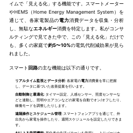
イムで「見える化」する機能です。スマートメーター
やHEMS（Home Energy Management System）を
通じて、各家電製品の
電力
消費データを収集・分析
し、無駄な
エネルギー
消費を特定します。私がコンサ
ルティングで見てきた中で、この「見える化」だけで
も、多くの家庭で
約5〜10%
の電気代削減効果が見ら
れました。
スマート
回路
の主な機能は以下の通りです。
リアルタイム監視とデータ分析
: 各家電の
電力
消費量を常に把握
し、データに基づいた改善提案を行います。
自動制御と最適化
: タイマー設定、人感センサー、照度センサーな
どと連動し、照明やエアコンなどの家電を自動でオン/オフしたり、
稼働モードを調整したりします。
遠隔操作とスケジュール管理
: スマートフォンアプリを通じて、外
出先から家電を操作したり、週間スケジュールを設定したりできま
す。
AIによる学習機能
: 居住者の生活パターンを学習し、よりパーソナ