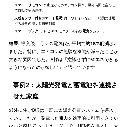
スマートリモコン:
外出先からのエアコン操作、帰宅時間に合わせ
て自動で室温調整。
人感センサー付きスマート照明:
廊下やトイレなど、一時的に使用
する場所の照明を自動制御。
スマートプラグ:
テレビやPCモニターの待機
電力
をカット。
結果:
導入後、月々の電気代が平均で
約18%削減
され
ました。特に、エアコンの無駄な稼働が減ったことが
大きな要因でした。A様は「意識せずに省エネできる
ようになったのが嬉しい」と語っています。
事例2：太陽光発電と蓄電池を連携さ
せた家庭
郊外に住むB様は、既に太陽光発電システムを導入し
ていましたが、発電した
電力
を効率的に利用できてい
ないと感じていました。そこで、HEMSを導入し、太