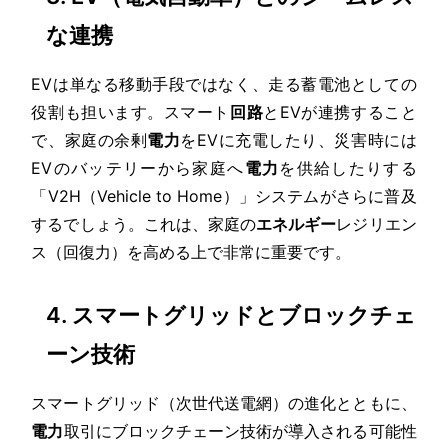
な連携
EVは単なる移動手段ではなく、走る蓄電池としての
役割も担います。スマート
回路
とEVが連携すること
で、家庭の余剰
電力
をEVに充電したり、災害時には
EVのバッテリーから家庭へ
電力
を供給したりする
「V2H（Vehicle to Home）」システムがさらに普及
するでしょう。これは、家庭の
エネルギー
レジリエン
ス（回復力）を高める上で非常に重要です。
4. スマートグリッドとブロックチェ
ーン技術
スマートグリッド（次世代送電網）の進化とともに、
電力
取引にブロックチェーン技術が導入される可能性