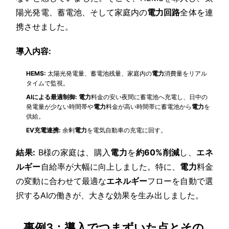
陽光発電、蓄電池、そして家庭内の
電力
回路
全体を連
携させました。
導入内容:
HEMS:
太陽光発電量、蓄電池残量、家庭内の
電力
消費量をリアル
タイムで監視。
AIによる最適制御:
電力
料金の安い夜間に蓄電池へ充電し、日中の
発電量が少ない時間帯や
電力
料金が高い時間帯に蓄電池から
電力
を
供給。
EV充電連携:
余剰
電力
を電気自動車の充電に回す。
結果:
B様の家庭は、購入
電力
を
約60%削減
し、
エネ
ルギー
自給率が大幅に向上しました。特に、
電力
料金
の変動に合わせて最適な
エネルギー
フローを自動で選
択するAIの働きが、大きな効果を生み出しました。
事例3：導入でつまずいた点とその