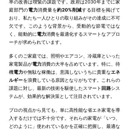
率の改善は喫緊の課題です。政府は2030年までに家
庭部門の
電力
消費量を
約20%削減
する目標を掲げて
おり、私たち一人ひとりの取り組みがその達成に不可
欠です。このような背景から、受動的な節電ではな
く、能動的に
電力
消費を最適化するスマートなアプロ
ーチが求められています。
多くのご家庭では、照明やエアコン、冷蔵庫といった
家電製品が
電力
消費の大半を占めています。特に、待
機
電力
や無駄な稼働は、意識しないうちに貴重な
エネ
ルギー
を浪費している原因となりがちです。これらの
課題に対し、最新の技術を駆使したスマート
回路
シス
テムが、効果的な解決策として注目されています。
プロの視点から見ても、単に高性能な省エネ家電を導
入するだけでは不十分です。それらの家電が「いつ、
どのように」使われているかを正確に把握し、最適な