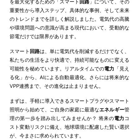
を最大化するための「スマート
回路
」について、その
重要性から導入ステップ、具体的な事例、そして未来
のトレンドまでを詳しく解説しました。電気代の高騰
や環境問題への意識が高まる現代において、受動的な
節電だけでは限界があります。
スマート
回路
は、単に電気代を削減するだけでなく、
私たちの生活をより快適で、持続可能なものに変える
可能性を秘めています。リアルタイムでの
電力
「見え
る化」から、AIによる自動最適化、さらには将来的な
VPP連携まで、その進化は止まりません。
まずは、手軽に導入できるスマートプラグやスマート
照明から始めて、ご自身の家庭に最適な
エネルギー
管
理の第一歩を踏み出してみませんか？ 将来の
電力
コ
スト変動リスクに備え、地球環境に配慮した賢い選択
が、今まさに求められています。