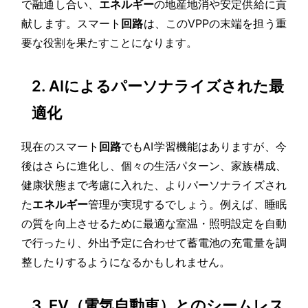
で融通し合い、
エネルギー
の地産地消や安定供給に貢
献します。スマート
回路
は、このVPPの末端を担う重
要な役割を果たすことになります。
2. AIによるパーソナライズされた最
適化
現在のスマート
回路
でもAI学習機能はありますが、今
後はさらに進化し、個々の生活パターン、家族構成、
健康状態まで考慮に入れた、よりパーソナライズされ
た
エネルギー
管理が実現するでしょう。例えば、睡眠
の質を向上させるために最適な室温・照明設定を自動
で行ったり、外出予定に合わせて蓄電池の充電量を調
整したりするようになるかもしれません。
3. EV（電気自動車）とのシームレス